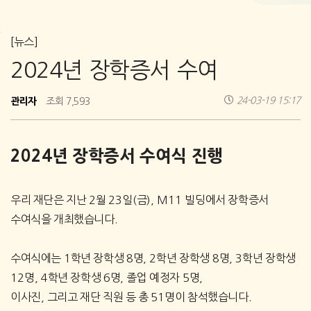
[뉴스]
2024년 장학증서 수여
관리자
24-03-19 15:17
조회 7,593
2024
년 장학증서 수여식 진행
우리 재단은 지난
2
월
23
일
(
금
), M11
빌딩에서 장학증서
수여식을 개최했습니다
.
수여식에는
1
학년 장학생
8
명
, 2
학년 장학생
8
명
, 3
학년 장학생
12
명
, 4
학년 장학생
6
명
,
졸업 예정자
5
명
,
이사진
,
그리고 재단 직원 등 총
51
명이 참석했습니다
.